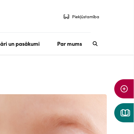
Piekļūstamība
āri un pasākumi
Par mums
Aiz