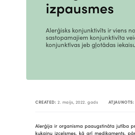
izpausmes
Alerģisks konjunktivīts ir viens n
sastopamajiem konjunktivīta veid
konjunktīvas jeb gļotādas iekais
CREATED:
2. maijs, 2022. gads
ATJAUNOTS:
Alerģija ir organisma paaugstināta jutība pr
kukaiņu izcelsmes, kā arī medikaments, pārt