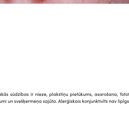
ās sūdzības ir nieze, plakstiņu pietūkums, asarošana, foto
jumi un svešķermeņa sajūta. Alerģiskais konjunktivīts nav lipīgs