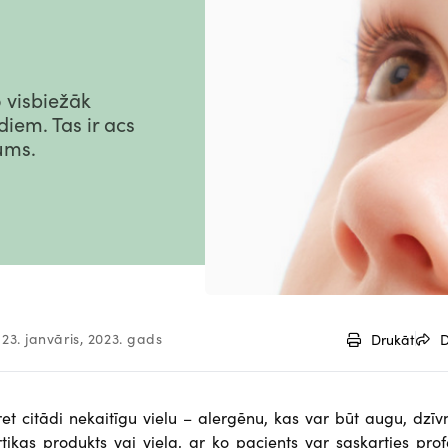
o visbiežāk
iem. Tas ir acs
ums.
23. janvāris, 2023. gads
Drukāt
D
et citādi nekaitīgu vielu – alergēnu, kas var būt augu, dzīv
ikas produkts vai viela, ar ko pacients var saskarties prof