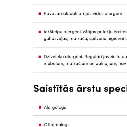
Pavasarī aktuāli ārējās vides alergēni –
Iekštelpu alergēni. Mājas putekļu ērcīte
gultasveļas, matraču, spilvenu higiēnai 
Dzīvnieku alergēni. Regulāri jāveic tel
mēbelēm, matračiem un paklājiem, nav ie
Saistītās ārstu spec
Alergologs
Oftalmologs