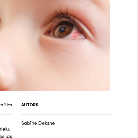
alīties
AUTORS
Sabīne Deksne
nieku,
esijas