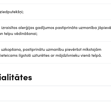
 ziedputekšņi;
s izraisītas alerģijas gadījumos pastiprināta uzmanība jāpievē
un telpu vēdināšanai;
pu uzkopšana, pastiprinātu uzmanību pievēršot mīkstajām
teicams ilgstoši uzturēties ar mājdzīvnieku vienā telpā.
ialitātes