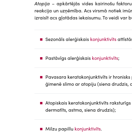
Atopija
– apkārtējās vides kairinošu faktoru
reakcija un uzņēmība. Acs virsmā notiek imūn
izraisīt acs gļotādas iekaisumu. To veidi var b
Sezonāls alerģiskais
konjunktivīts
attīstā
Pastāvīgs alerģiskais
konjunktivīts
;
Pavasara keratokonjunktivīts ir hronisks 
ģimenē slimo ar atopiju (siena drudzis, 
Atopiskais keratokonjunktivīts raksturīg
dermatīts, astma, siena drudzis);
Milzu papillu
konjunktivīts
.