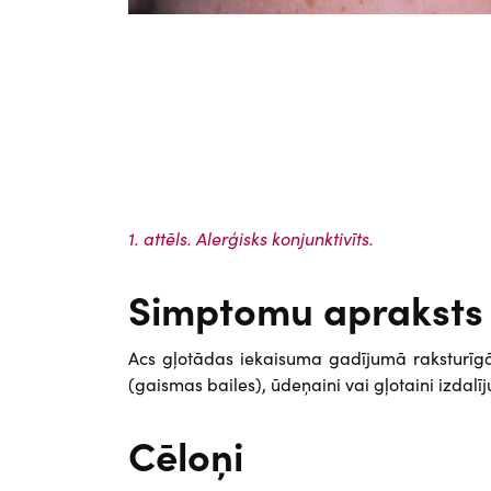
1. attēls. Alerģisks konjunktivīts.
Simptomu apraksts
Acs gļotādas iekaisuma gadījumā raksturīgāk
(gaismas bailes), ūdeņaini vai gļotaini izdalī
Cēloņi