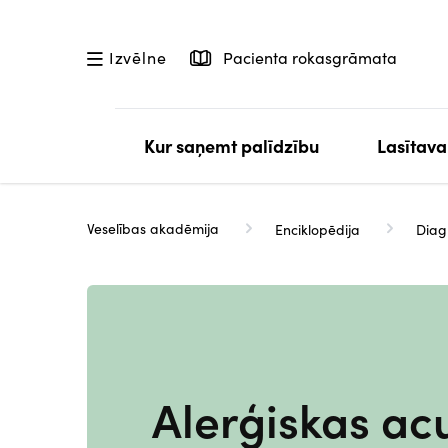
Pārlekt
uz
Pacienta rokasgrāmata
Izvēlne
galveno
saturu
Kur saņemt palīdzību
Lasītava
Veselības akadēmija
Enciklopēdija
Diag
Alerģiskas ac