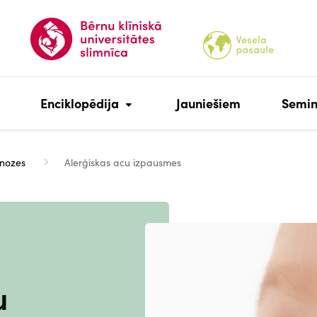
Enciklopēdija
Jauniešiem
Semin
nozes
Alerģiskas acu izpausmes
Attēls
u