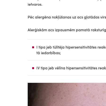
ietvaros.
Pēc alergēna nokļūšanas uz acs gļotādas virs
Alerģiskām acs izpausmēm pamatā raksturīga
I tipa jeb tūlītēja hipersensitivitātes re
tā iedarbības;
IV tipa jeb vēlīna hipersensitivitātes re
Attēls