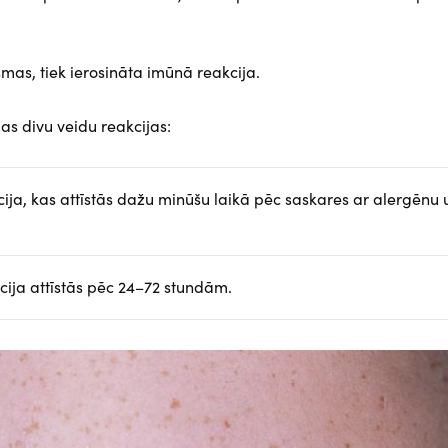
mas, tiek ierosināta imūnā reakcija.
s divu veidu reakcijas:
akcija, kas attīstās dažu minūšu laikā pēc saskares ar alergēnu 
akcija attīstās pēc 24–72 stundām.