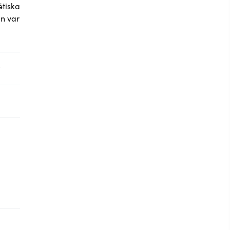
ētiska
un var
;