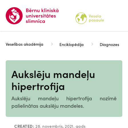
Pārlekt
uz
galveno
saturu
Veselības akadēmija
Enciklopēdija
Diagnozes
Aukslēju mandeļu
hipertrofija
Aukslēju mandeļu hipertrofija nozīmē
palielinātas aukslēju mandeles.
CREATED:
28. novembris, 2021. gads