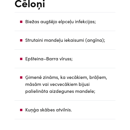
Cēloņi
Biežas augšējo elpceļu infekcijas;
Strutaini mandeļu iekaisumi (angīna);
Epšteina–Barra vīruss;
Ģimenē zināms, ka vecākiem, brāļiem,
māsām vai vecvecākiem bijusi
palielināta aizdegunes mandele;
Kuņģa skābes atvilnis.