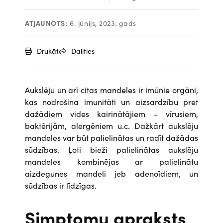
ATJAUNOTS:
6. jūnijs, 2023. gads
Drukāt
Dalīties
Aukslēju un arī citas mandeles ir imūnie orgāni,
kas nodrošina imunitāti un aizsardzību pret
dažādiem vides kairinātājiem – vīrusiem,
baktērijām, alergēniem u.c. Dažkārt aukslēju
mandeles var būt palielinātas un radīt dažādas
sūdzības. Ļoti bieži palielinātas aukslēju
mandeles kombinējas ar palielinātu
aizdegunes mandeli jeb adenoīdiem, un
sūdzības ir līdzīgas.
Simptomu apraksts