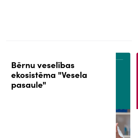
Bērnu veselības
ekosistēma "Vesela
ĀLS
PACIENTA PORTĀLS
pasaule"