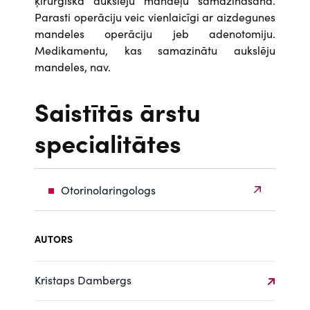
ķirurģiska aukslēju mandeļu samazināšana.
Parasti operāciju veic vienlaicīgi ar aizdegunes
mandeles operāciju jeb adenotomiju.
Medikamentu, kas samazinātu aukslēju
mandeles, nav.
Saistītās ārstu
specialitātes
Otorinolaringologs
AUTORS
Kristaps Dambergs