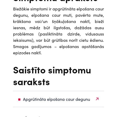
Biežākie simptomi ir apgrūtināta elpošana caur
degunu, elpošana caur muti, pavērta mute,
krākšana vai/un šņākuļošana naktī, bieži
iesnas, mēdz būt ilgstošas, dažādas ausu
problēmas (pasliktināta dzirde, vidusauss
iekaisums), var būt grūtības norīt cietu ēdienu.
Smagos gadījumos – elpošanas apstāšanās
epizodes naktī.
Saistīto simptomu
saraksts
Apgrūtināta elpošana caur degunu