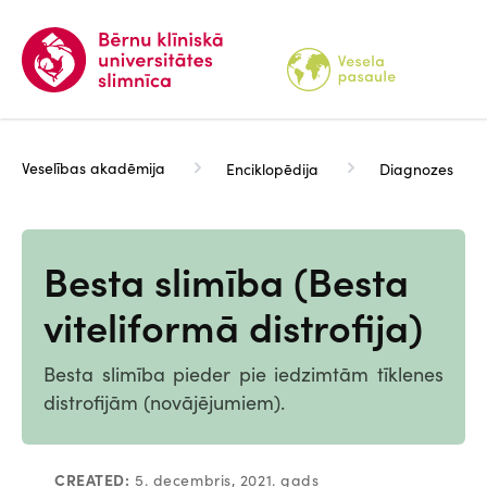
Pārlekt
uz
galveno
saturu
Veselības akadēmija
Enciklopēdija
Diagnozes
Besta slimība (Besta
viteliformā distrofija)
Besta slimība pieder pie iedzimtām tīklenes
distrofijām (novājējumiem).
CREATED:
5. decembris, 2021. gads