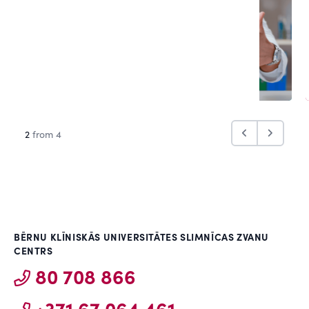
2
from 4
BĒRNU KLĪNISKĀS UNIVERSITĀTES SLIMNĪCAS ZVANU
CENTRS
80 708 866
+371 67 064 461