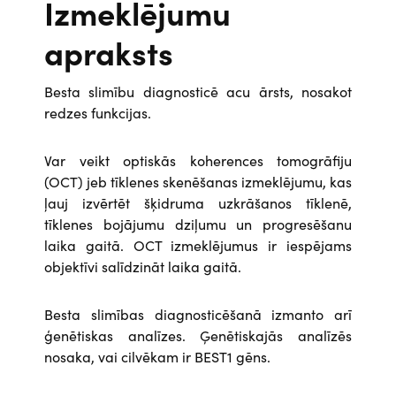
Izmeklējumu
apraksts
Besta slimību diagnosticē acu ārsts, nosakot
redzes funkcijas.
Var veikt optiskās koherences tomogrāfiju
(OCT) jeb tīklenes skenēšanas izmeklējumu, kas
ļauj izvērtēt šķidruma uzkrāšanos tīklenē,
tīklenes bojājumu dziļumu un progresēšanu
laika gaitā. OCT izmeklējumus ir iespējams
objektīvi salīdzināt laika gaitā.
Besta slimības diagnosticēšanā izmanto arī
ģenētiskas analīzes. Ģenētiskajās analīzēs
nosaka, vai cilvēkam ir BEST1 gēns.