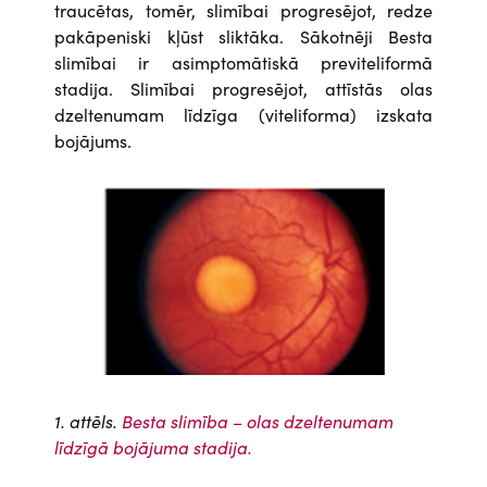
traucētas, tomēr, slimībai progresējot, redze
pakāpeniski kļūst sliktāka. Sākotnēji Besta
slimībai ir asimptomātiskā previteliformā
stadija. Slimībai progresējot, attīstās olas
dzeltenumam līdzīga (viteliforma) izskata
bojājums.
Attēls
1. attēls.
Besta slimība – olas dzeltenumam
līdzīgā bojājuma stadija.