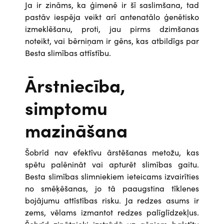
Ja ir zināms, ka ģimenē ir šī saslimšana, tad
pastāv iespēja veikt arī antenatālo ģenētisko
izmeklēšanu, proti, jau pirms dzimšanas
noteikt, vai bērniņam ir gēns, kas atbildīgs par
Besta slimības attīstību.
Ārstniecība,
simptomu
mazināšana
Šobrīd nav efektīvu ārstēšanas metožu, kas
spētu palēnināt vai apturēt slimības gaitu.
Besta slimības slimniekiem ieteicams izvairīties
no smēķēšanas, jo tā paaugstina tīklenes
bojājumu attīstības risku. Ja redzes asums ir
zems, vēlams izmantot redzes palīglīdzekļus.