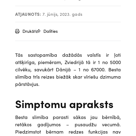
ATJAUNOTS:
7. jūnijs, 2023. gads
Drukāt
Dalīties
Tās sastopamība dažādās valstīs ir ļoti
atšķirīga, piemēram, Zviedrijā tā ir 1 no 5000
cilvēku, savukārt Dānijā – 1 no 67000. Besta
slimība trīs reizes biežāk skar vīriešu dzimuma
pārstāvjus.
Simptomu apraksts
Besta slimība parasti sākas jau bērnībā,
retākos gadījumos – pusaudžu vecumā.
Piedzimstot bērnam redzes funkcijas nav