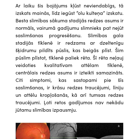
Ar laiku šis bojājums kļūst neviendabīgs, tā
izskats mainās, līdz iegūst ”olu kulteņa” izskatu.
Besta slimības sākuma stadijās redzes asums ir
normāls, vairumā gadījumu slimnieks pat nejūt
saslimšanas progresēšanu. Slimības gala
stadijās tīklenē ir redzams ar dzeltenīgu
šķidrumu pildīts pūslis, kas beigās plīst. Šim
pūslim plīstot, tīklenē paliek rēta. Šī rēta neļauj
veidoties kvalitatīvam attēlam tīklenē,
centrālais redzes asums ir izteikti samazināts.
Citi simptomi, kas sastopami pie šīs
saslimšanas, ir krāsu redzes traucējumi, līniju
un attēlu kropļošanās, kā arī tumsas redzes
traucējumi. Ļoti retos gadījumos nav nekādu
jūtamu slimības izpausmju.
Attēls