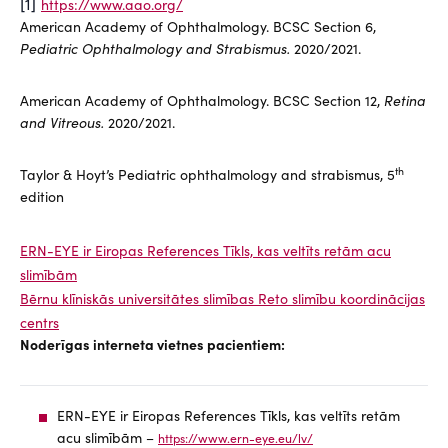
[1]
https://www.aao.org/
American Academy of Ophthalmology. BCSC Section 6,
Pediatric Ophthalmology and Strabismus.
2020/2021.
American Academy of Ophthalmology. BCSC Section 12,
Retina
and Vitreous.
2020/2021.
th
Taylor & Hoyt’s Pediatric ophthalmology and strabismus, 5
edition
ERN-EYE ir Eiropas References Tīkls, kas veltīts retām acu
slimībām
Bērnu klīniskās universitātes slimības Reto slimību koordinācijas
centrs
Noderīgas interneta vietnes pacientiem:
ERN-EYE ir Eiropas References Tīkls, kas veltīts retām
acu slimībām –
https://www.ern-eye.eu/lv/