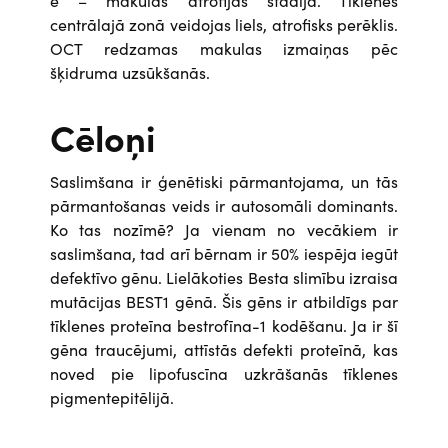
e – makulas atrofijas stadija. Tīklenes
centrālajā zonā veidojas liels, atrofisks perēklis.
OCT redzamas makulas izmaiņas pēc
šķidruma uzsūkšanās.
Cēloņi
Saslimšana ir ģenētiski pārmantojama, un tās
pārmantošanas veids ir autosomāli dominants.
Ko tas nozīmē? Ja vienam no vecākiem ir
saslimšana, tad arī bērnam ir 50% iespēja iegūt
defektīvo gēnu. Lielākoties Besta slimību izraisa
mutācijas BEST1 gēnā. Šis gēns ir atbildīgs par
tīklenes proteīna bestrofīna-1 kodēšanu. Ja ir šī
gēna traucējumi, attīstās defekti proteīnā, kas
noved pie lipofuscīna uzkrāšanās tīklenes
pigmentepitēlijā.