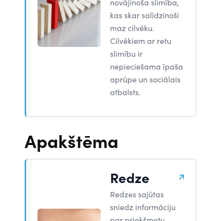
novājinoša slimība,
kas skar salīdzinoši
maz cilvēku.
Cilvēkiem ar retu
slimību ir
nepieciešama īpaša
aprūpe un sociālais
atbalsts.
Apakštēma
Redze
Redzes sajūtas
sniedz informāciju
par priekšmetu