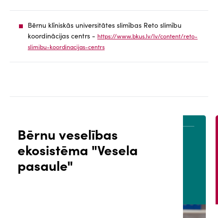
Bērnu klīniskās universitātes slimības Reto slimību
koordinācijas centrs -
https://www.bkus.lv/lv/content/reto-
slimibu-koordinacijas-centrs
Bērnu veselības
ekosistēma "Vesela
ĀLS
PACIENTA PORTĀLS
pasaule"