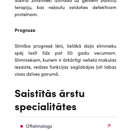
Šobrīd zinātnieki izstrādā uz gēniem balstītu
terapiju, kas neļautu veidoties defektīvam
proteīnam.
Prognoze
Slimība progresē lēni, lielākā daļa slimnieku
spēj lasīt līdz pat 50 gadu vecumam.
Slimniekiem, kuriem ir ārkārtīgi neliela makulas
iesaiste, redzes funkcijas saglabājas ļoti labas
visas dzīves garumā.
Saistītās ārstu
specialitātes
Oftalmologs