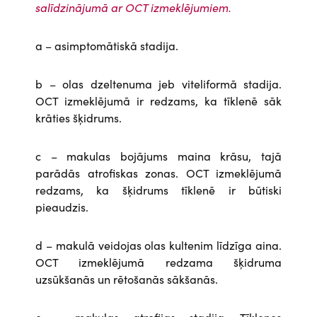
salīdzinājumā ar OCT izmeklējumiem.
a – asimptomātiskā stadija.
b – olas dzeltenuma jeb viteliformā stadija.
OCT izmeklējumā ir redzams, ka tīklenē sāk
krāties šķidrums.
c – makulas bojājums maina krāsu, tajā
parādās atrofiskas zonas. OCT izmeklējumā
redzams, ka šķidrums tīklenē ir būtiski
pieaudzis.
d – makulā veidojas olas kultenim līdzīga aina.
OCT izmeklējumā redzama šķidruma
uzsūkšanās un rētošanās sākšanās.