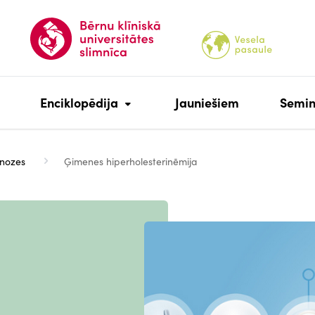
Enciklopēdija
Jauniešiem
Semin
nozes
Ģimenes hiperholesterinēmija