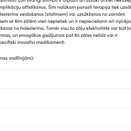
likāciju attīstīšanos. Šim nolūkam parasti terapija tiek uzsā
esterīna veidošanos (statīniem) vai uzsūkšanos no zarnām
m ar šīm zālēm vien nepietiek un ir nepieciešami arī injicēj
anos no holesterīna. Tomēr visu šo zāļu efektivitāte var būt ļo
ormas, un smagākos gadījumos pat šīs zāles nelīdz vai ir
ecifiski inovatīvi medikamenti.
nas vadlīnijām):