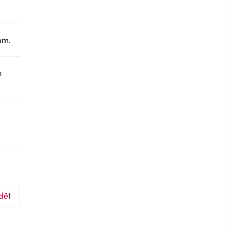
em.
o
dēt