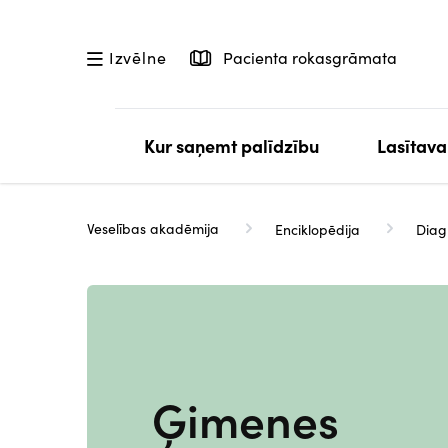
Pārlekt
uz
Pacienta rokasgrāmata
Izvēlne
galveno
saturu
Kur saņemt palīdzību
Lasītava
Veselības akadēmija
Enciklopēdija
Diag
Ģimenes