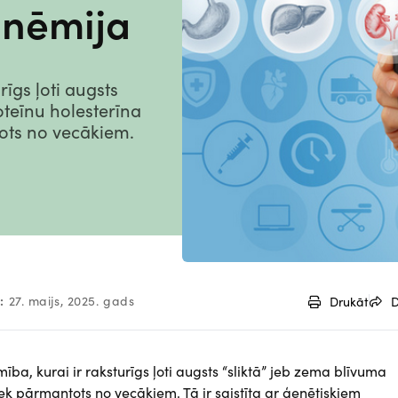
inēmija
rīgs ļoti augsts
oteīnu holesterīna
tots no vecākiem.
:
27. maijs, 2025. gads
Drukāt
D
ība, kurai ir raksturīgs ļoti augsts “sliktā” jeb zema blīvuma
iek pārmantots no vecākiem. Tā ir saistīta ar ģenētiskiem