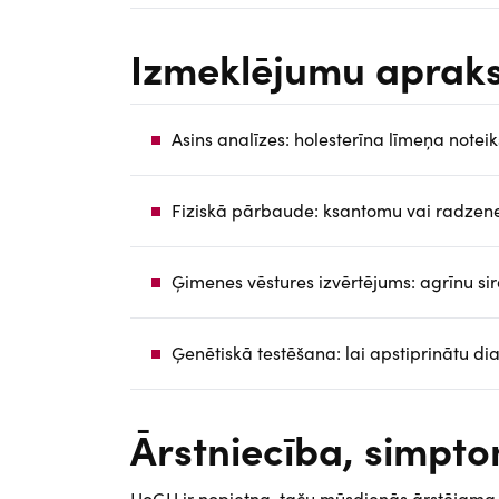
Izmeklējumu apraks
Asins analīzes: holesterīna līmeņa note
Fiziskā pārbaude: ksantomu vai radzen
Ģimenes vēstures izvērtējums: agrīnu si
Ģenētiskā testēšana: lai apstiprinātu di
Ārstniecība, simp
HoĢH ir nopietna, taču mūsdienās ārstējama sli