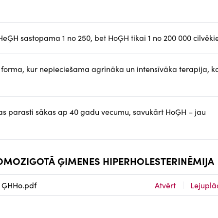
HeĢH sastopama 1 no 250, bet HoĢH tikai 1 no 200 000 cilvēki
orma, kur nepieciešama agrīnāka un intensīvāka terapija, k
as parasti sākas ap 40 gadu vecumu, savukārt HoĢH – jau
em HOMOZIGOTĀ ĢIMENES HIPERHOLESTERINĒMIJA
 ĢHHo.pdf
Atvērt
Lejuplā