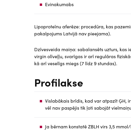
Evinakumabs
Lipoproteīnu aferēze: procedūra, kas pazemin
pakalpojums Latvijā nav pieejama).
Dzīvesveida maiņa: sabalansēts uzturs, kas i
virgin olīveļļu, svarīgas ir arī regulāras fiz
kā arī veselīgs miegs (7 līdz 9 stundas).
Profilakse
Vislabākais brīdis, kad var atpazīt ĢH,
vēl nav paspējis tik ļoti sabojāt vielmaiņ
Ja bērnam konstatē ZBLH virs 3,5 mmol/