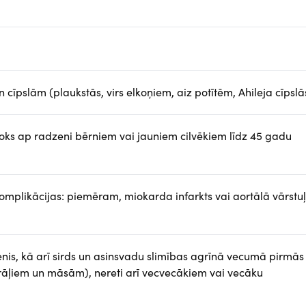
cīpslām (plaukstās, virs elkoņiem, aiz potītēm, Ahileja cīpslā
 loks ap radzeni bērniem vai jauniem cilvēkiem līdz 45 gadu
komplikācijas: piemēram, miokarda infarkts vai aortālā vārstu
enis, kā arī sirds un asinsvadu slimības agrīnā vecumā pirmās
āļiem un māsām), nereti arī vecvecākiem vai vecāku