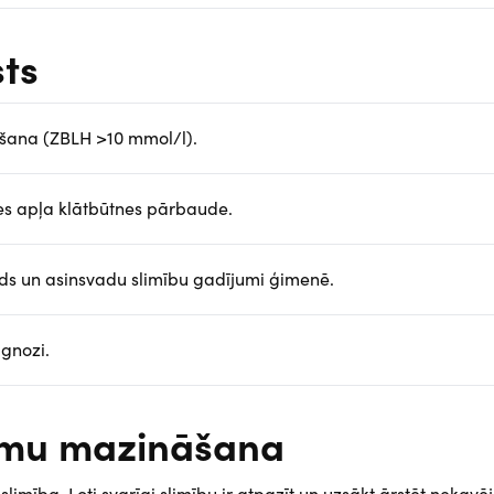
ts
ikšana (ZBLH >10 mmol/l).
es apļa klātbūtnes pārbaude.
rds un asinsvadu slimību gadījumi ģimenē.
agnozi.
tomu mazināšana
mība. Ļoti svarīgi slimību ir atpazīt un uzsākt ārstēt nekavēj