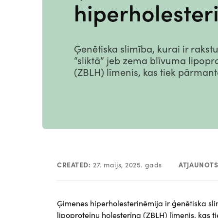
hiperholester
Ģenētiska slimība, kurai ir rakstu
“sliktā” jeb zema blīvuma lipopr
(ZBLH) līmenis, kas tiek pārman
CREATED:
27. maijs, 2025. gads
ATJAUNOTS
Ģimenes hiperholesterinēmija ir ģenētiska slim
lipoproteīnu holesterīna (ZBLH) līmenis, kas t