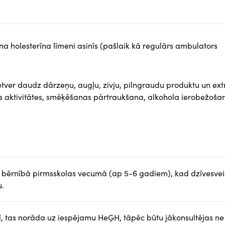
a holesterīna līmeni asinīs (pašlaik kā regulārs ambulators
etver daudz dārzeņu, augļu, zivju, pilngraudu produktu un ext
iskās aktivitātes, smēķēšanas pārtraukšana, alkohola ierobežoša
 ir bērnībā pirmsskolas vecumā (ap 5-6 gadiem), kad dzīvesve
u.
l, tas norāda uz iespējamu HeĢH, tāpēc būtu jākonsultējas ne