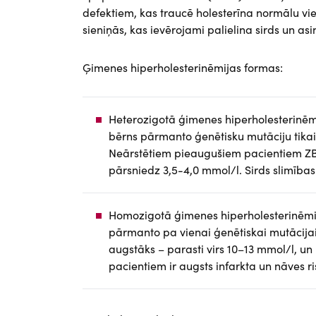
defektiem, kas traucē holesterīna normālu vi
sieniņās, kas ievērojami palielina sirds un asi
Ģimenes hiperholesterinēmijas formas:
Heterozigotā ģimenes hiperholesterinēmij
bērns pārmanto ģenētisku mutāciju tika
Neārstētiem pieaugušiem pacientiem ZBL
pārsniedz 3,5-4,0 mmol/l. Sirds slimība
Homozigotā ģimenes hiperholesterinēmij
pārmanto pa vienai ģenētiskai mutācija
augstāks – parasti virs 10–13 mmol/l, un 
pacientiem ir augsts infarkta un nāves 