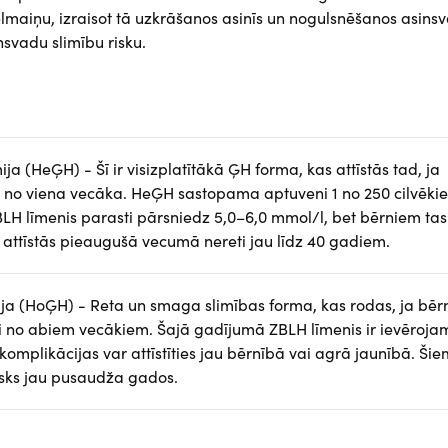
elmaiņu, izraisot tā uzkrāšanos asinīs un nogulsnēšanos asins
nsvadu slimību risku.
a (HeĢH) - Šī ir visizplatītākā ĢH forma, kas attīstās tad, ja
i no viena vecāka. HeĢH sastopama aptuveni 1 no 250 cilvēki
H līmenis parasti pārsniedz 5,0–6,0 mmol/l, bet bērniem tas
s attīstās pieaugušā vecumā nereti jau līdz 40 gadiem.
a (HoĢH) - Reta un smaga slimības forma, kas rodas, ja bēr
i no abiem vecākiem. Šajā gadījumā ZBLH līmenis ir ievēroja
komplikācijas var attīstīties jau bērnībā vai agrā jaunībā. Šie
risks jau pusaudža gados.