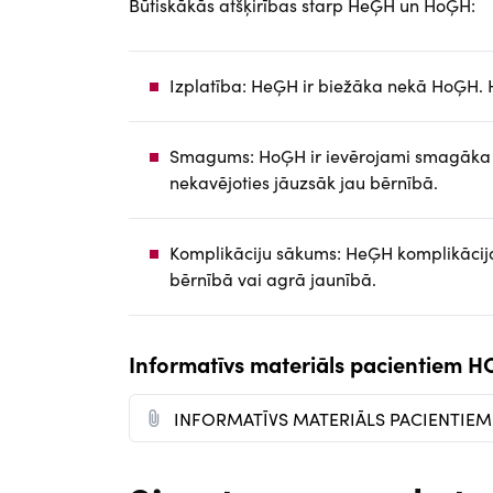
Būtiskākās atšķirības starp HeĢH un HoĢH:
Izplatība: HeĢH ir biežāka nekā HoĢH. 
Smagums: HoĢH ir ievērojami smagāka f
nekavējoties jāuzsāk jau bērnībā.
Komplikāciju sākums: HeĢH komplikācij
bērnībā vai agrā jaunībā.
Informatīvs materiāls pacienti
D
INFORMATĪVS MATERIĀLS PACIENTIEM
o
c