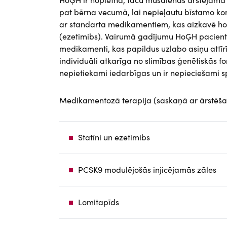
pat bērna vecumā, lai nepieļautu bīstamo komp
ar standarta medikamentiem, kas aizkavē hol
(ezetimibs). Vairumā gadījumu HoĢH pacientie
medikamenti, kas papildus uzlabo asiņu attīrīš
individuāli atkarīga no slimības ģenētiskās f
nepietiekami iedarbīgas un ir nepieciešami sp
Medikamentozā terapija (saskaņā ar ārstēša
Statīni un ezetimibs
PCSK9 modulējošās injicējamās zāles
Lomitapīds