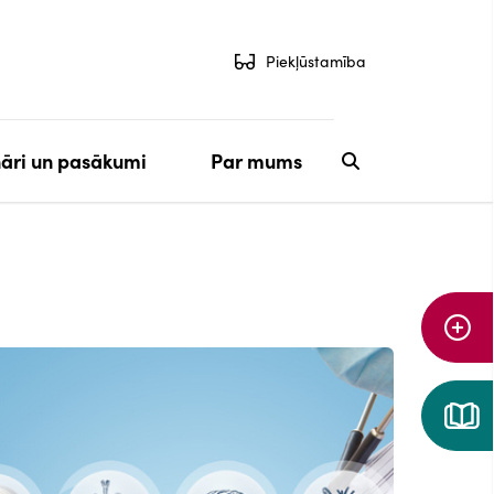
Piekļūstamība
āri un pasākumi
Par mums
Aiz