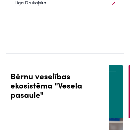
Līga Drukaļska
Bērnu veselības
ekosistēma "Vesela
ĀLS
PACIENTA PORTĀLS
pasaule"