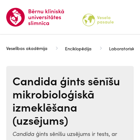
Pārlekt
uz
galveno
saturu
Veselības akadēmija
Enciklopēdija
Laboratoriskie 
Candida ģints sēnīšu
mikrobioloģiskā
izmeklēšana
(uzsējums)
Candida
ģints sēnīšu uzsējums ir tests, ar