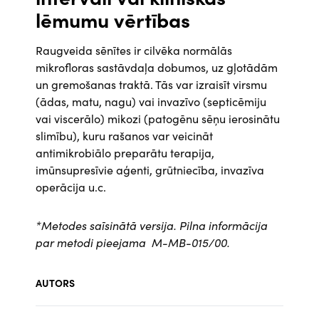
lēmumu vērtības
Raugveida sēnītes ir cilvēka normālās
mikrofloras sastāvdaļa dobumos, uz gļotādām
un gremošanas traktā. Tās var izraisīt virsmu
(ādas, matu, nagu) vai invazīvo (septicēmiju
vai viscerālo) mikozi (patogēnu sēņu ierosinātu
slimību), kuru rašanos var veicināt
antimikrobiālo preparātu terapija,
imūnsupresīvie aģenti, grūtniecība, invazīva
operācija u.c.
*Metodes saīsinātā versija. Pilna informācija
par metodi pieejama M-MB-015/00.
AUTORS