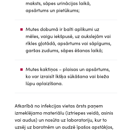
maksts, sāpes urinācijas laikā,
apsārtums un pietūkums;
Mutes dobumā ir balti aplikumi uz
mēles, vaigu iekšpusē, uz aukslejām vai
rīkles gļotādā, apsārtums vai sāpīgums,
garšas zudums, sāpes ēšanas laikā;
Mutes kaktiņos – plaisas un apsārtums,
ko var izraisīt īkšķa sūkāšana vai bieža
lūpu aplaizīšana.
Atkarībā no infekcijas vietas ārsts paņem
izmeklējamo materiālu (iztriepes veidā, asinis
vai audus) un nosūta uz laboratoriju, kur to
uzsēj uz barotnēm un audzē īpašos apstākļos,