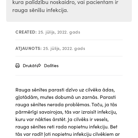
kura palīdzību noskaidro, vai pacientam ir
rauga sēnīšu infekcija.
CREATED:
25. jūlijs, 2022. gads
ATJAUNOTS:
25. jūlijs, 2022. gads
Drukāt
Dalīties
Rauga sēnītes parasti dzīvo uz cilvēka ādas,
gļotādām, mutes dobumā un zarnās. Parasti
rauga sēnītes nerada problēmas. Taču, ja tās
pārmērīgi savairojas, tās var izraisīt infekciju,
kuru var nākties ārstēt. Ja cilvēks ir vesels,
rauga sēnītes reti rada nopietnu infekciju. Bet
tās var radīt ļoti nopietnu infekciju cilvēkiem ar