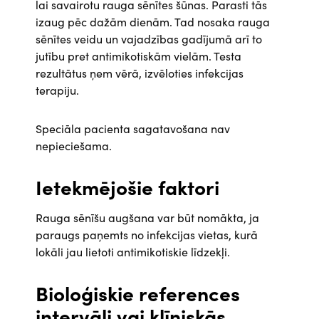
lai savairotu rauga sēnītes šūnas. Parasti tās
izaug pēc dažām dienām. Tad nosaka rauga
sēnītes veidu un vajadzības gadījumā arī to
jutību pret antimikotiskām vielām. Testa
rezultātus ņem vērā, izvēloties infekcijas
terapiju.
Speciāla pacienta sagatavošana nav
nepieciešama.
Ietekmējošie faktori
Rauga sēnīšu augšana var būt nomākta, ja
paraugs paņemts no infekcijas vietas, kurā
lokāli jau lietoti antimikotiskie līdzekļi.
Bioloģiskie references
intervāli vai klīniskās