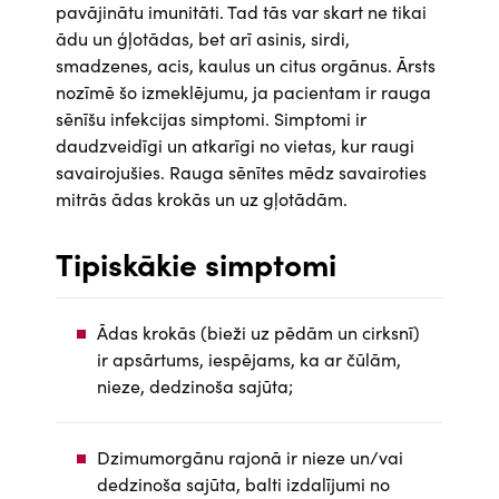
pavājinātu imunitāti. Tad tās var skart ne tikai
ādu un ģļotādas, bet arī asinis, sirdi,
smadzenes, acis, kaulus un citus orgānus. Ārsts
nozīmē šo izmeklējumu, ja pacientam ir rauga
sēnīšu infekcijas simptomi. Simptomi ir
daudzveidīgi un atkarīgi no vietas, kur raugi
savairojušies. Rauga sēnītes mēdz savairoties
mitrās ādas krokās un uz gļotādām.
Tipiskākie simptomi
Ādas krokās (bieži uz pēdām un cirksnī)
ir apsārtums, iespējams, ka ar čūlām,
nieze, dedzinoša sajūta;
Dzimumorgānu rajonā ir nieze un/vai
dedzinoša sajūta, balti izdalījumi no