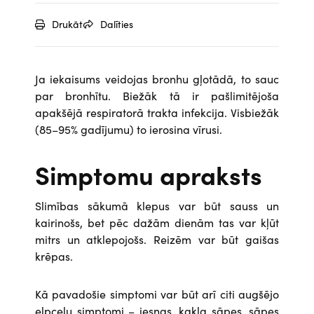
Drukāt
Dalīties
Ja iekaisums veidojas bronhu gļotādā, to sauc
par bronhītu. Biežāk tā ir pašlimitējoša
apakšējā respiratorā trakta infekcija. Visbiežāk
(85–95% gadījumu) to ierosina vīrusi.
Simptomu apraksts
Slimības sākumā klepus var būt sauss un
kairinošs, bet pēc dažām dienām tas var kļūt
mitrs un atklepojošs. Reizēm var būt gaišas
krēpas.
Kā pavadošie simptomi var būt arī citi augšējo
elpceļu simptomi – iesnas, kakla sāpes, sāpes