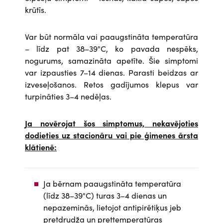
krūtīs.
Var būt normāla vai paaugstināta temperatūra
– līdz pat 38–39°C, ko pavada nespēks,
nogurums, samazināta apetīte. Šie simptomi
var izpausties 7–14 dienas. Parasti beidzas ar
izveseļošanos. Retos gadījumos klepus var
turpināties 3–4 nedēļas.
Ja novērojat šos simptomus, nekavējoties
dodieties uz stacionāru vai pie ģimenes ārsta
klātienē:
Ja bērnam paaugstināta temperatūra
(līdz 38–39°C) turas 3–4 dienas un
nepazeminās, lietojot antipirētiķus jeb
pretdrudža un prettemperatūras