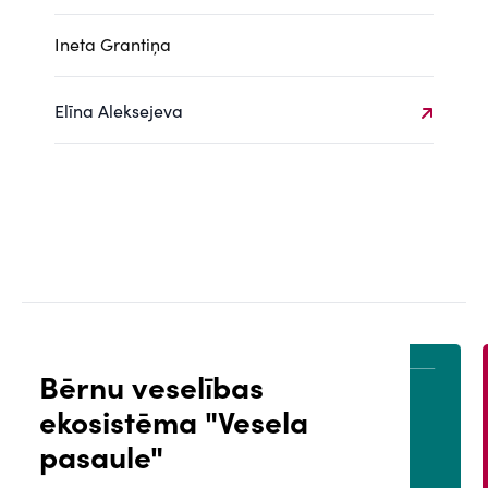
Ineta Grantiņa
Elīna Aleksejeva
Bērnu veselības
ekosistēma "Vesela
ĀLS
PACIENTA PORTĀLS
pasaule"