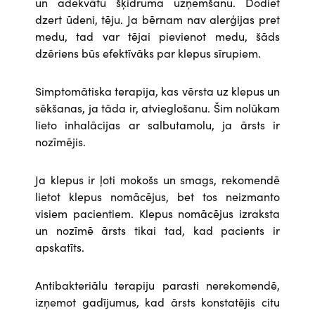
un adekvātu šķidruma uzņemšanu. Dodiet
dzert ūdeni, tēju. Ja bērnam nav alerģijas pret
medu, tad var tējai pievienot medu, šāds
dzēriens būs efektīvāks par klepus sīrupiem.
Simptomātiska terapija, kas vērsta uz klepus un
sēkšanas, ja tāda ir, atvieglošanu. Šim nolūkam
lieto inhalācijas ar salbutamolu, ja ārsts ir
nozīmējis.
Ja klepus ir ļoti mokošs un smags, rekomendē
lietot klepus nomācējus, bet tos neizmanto
visiem pacientiem. Klepus nomācējus izraksta
un nozīmē ārsts tikai tad, kad pacients ir
apskatīts.
Antibakteriālu terapiju parasti nerekomendē,
izņemot gadījumus, kad ārsts konstatējis citu