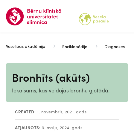
Pārlekt
uz
galveno
saturu
Veselības akadēmija
Enciklopēdija
Diagnozes
Bronhīts (akūts)
Iekaisums, kas veidojas bronhu gļotādā.
CREATED:
1. novembris, 2021. gads
ATJAUNOTS:
3. maijs, 2024. gads