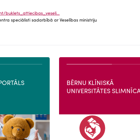
nt/buklets_attiecibas_veseli…
tra speciālisti sadarbībā ar Veselības ministriju
PORTĀLS
BĒRNU KLĪNISKĀ
UNIVERSITĀTES SLIMNĪC