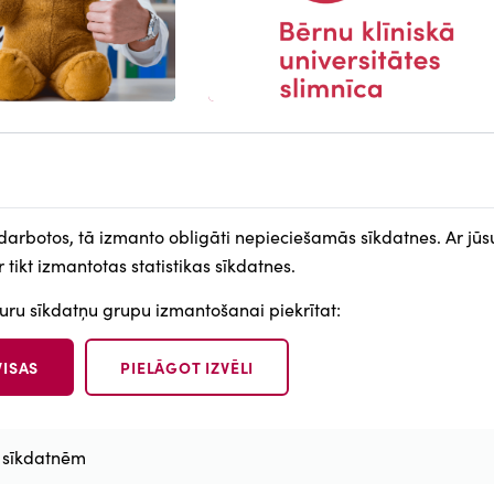
 darbotos, tā izmanto obligāti nepieciešamās sīkdatnes. Ar jūs
NU
SOCIĀLIE TĪKLI
 tikt izmantotas statistikas sīkdatnes.
kuru sīkdatņu grupu izmantošanai piekrītat:
VISAS
PIELĀGOT IZVĒLI
0
 sīkdatnēm