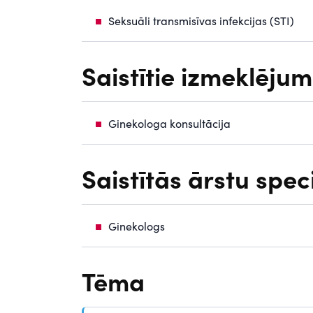
e
Seksuāli transmisīvas infekcijas (STI)
n
t
Saistītie izmeklējum
Ginekologa konsultācija
Saistītās ārstu spec
Ginekologs
Tēma