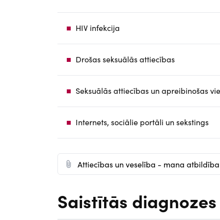
HIV infekcija
Drošas seksuālās attiecības
Seksuālās attiecības un apreibinošas vie
Internets, sociālie portāli un sekstings
D
Attiecības un veselība - mana atbildība
o
c
Saistītās diagnozes
u
m