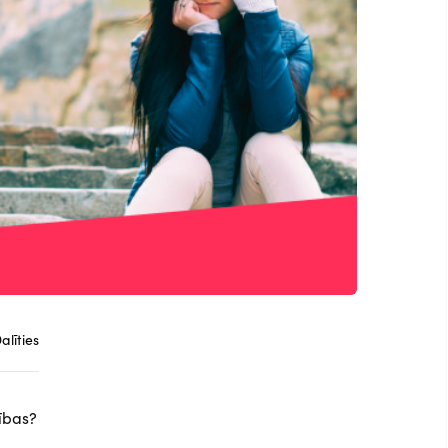
alīties
tības?