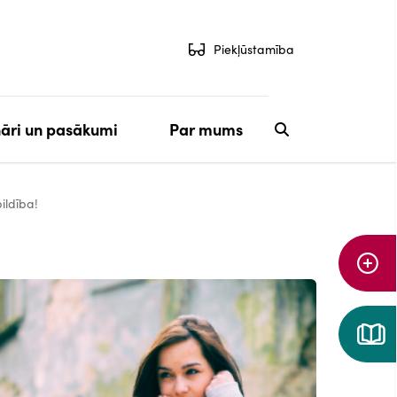
Piekļūstamība
āri un pasākumi
Par mums
Aiz
ildība!