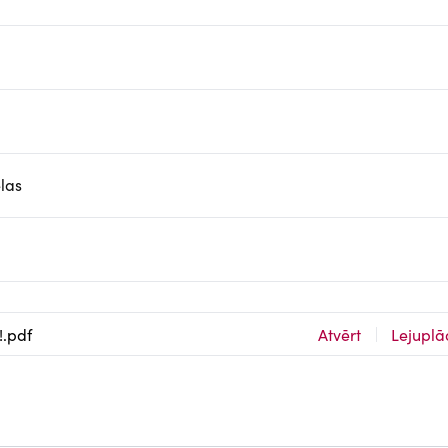
las
!.pdf
Atvērt
Lejuplā