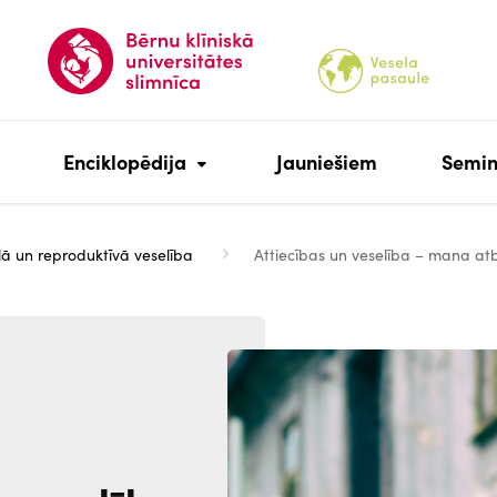
Enciklopēdija
Jauniešiem
Semin
ā un reproduktīvā veselība
Attiecības un veselība – mana atb
Attēls