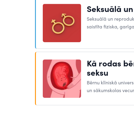
Seksuālā un
Seksuālā un reprodukt
saistīta fiziska, garīg
Kā rodas bēr
seksu
Bērnu klīniskā univers
un sākumskolas vecum