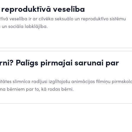
 reproduktīvā veselība
īvā veselība ir ar cilvēka seksuālo un reproduktīvo sistēmu
a un sociāla labklājība.
ni? Palīgs pirmajai sarunai par
itātes slimnīca radījusi izglītojošu animācijas filmiņu pirmskol
a bērniem par to, kā rodas bērni.