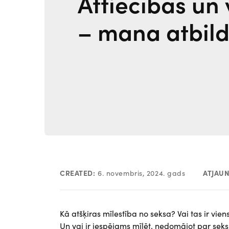
Attiecības un 
– mana atbild
CREATED:
6. novembris, 2024. gads
ATJAU
Kā atšķiras mīlestība no seksa? Vai tas ir vie
Un vai ir iespējams mīlēt, nedomājot par seks