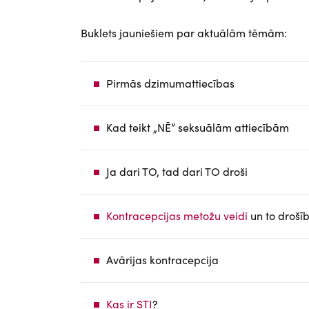
Buklets jauniešiem par aktuālām tēmām:
Pirmās dzimumattiecības
Kad teikt „NĒ” seksuālām attiecībām
Ja dari TO, tad dari TO droši
Kontracepcijas metožu veidi
un to drošī
Avārijas kontracepcija
Kas ir STI
?