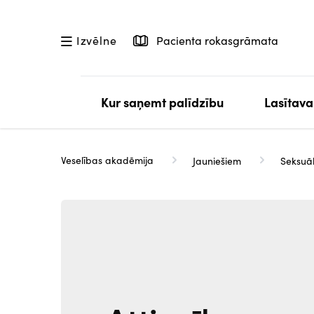
Pārlekt
uz
Pacienta rokasgrāmata
Izvēlne
galveno
saturu
Kur saņemt palīdzību
Lasītava
Veselības akadēmija
Jauniešiem
Seksuāl