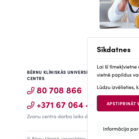
Sīkdatnes
Lai šī tīmekļvietne
BĒRNU KLĪNISKĀS UNIVERSITĀTES SLIMNĪCAS ZVA
vietnē papildus var
CENTRS
80 708 866
Lūdzu izvēlieties, 
+371 67 064 461
APSTIPRINĀT 
Withdraw
consent
Zvanu centra darba laiks darba dienās 8.00-17.0
Informācija par
© Bērnu klīniskā universitātes slimnīca 2023