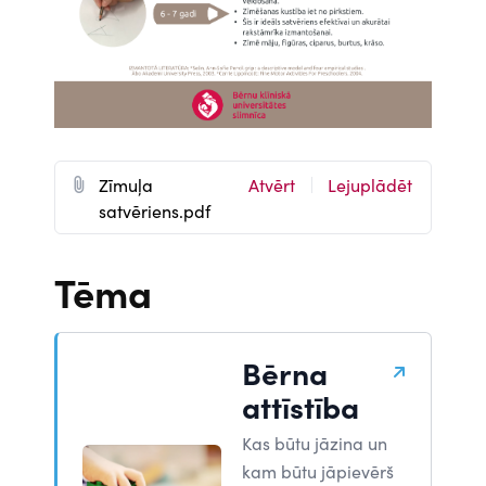
D
Zīmuļa
Atvērt
Lejuplādēt
o
satvēriens.pdf
c
u
Tēma
m
e
n
Bērna
t
attīstība
Kas būtu jāzina un
kam būtu jāpievērš