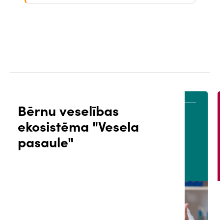
Bērnu veselības
ekosistēma "Vesela
ĀLS
PACIENTA PORTĀLS
pasaule"