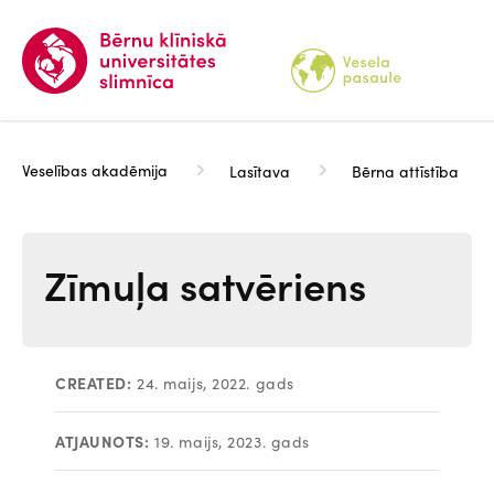
Pārlekt
uz
galveno
saturu
Veselības akadēmija
Lasītava
Bērna attīstība
Zīmuļa satvēriens
CREATED:
24. maijs, 2022. gads
ATJAUNOTS:
19. maijs, 2023. gads