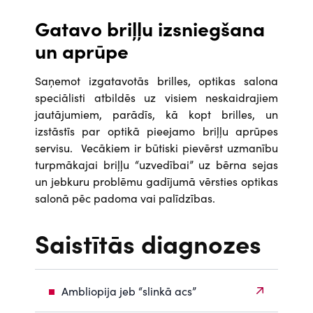
Gatavo briļļu izsniegšana
un aprūpe
Saņemot izgatavotās brilles, optikas salona
speciālisti atbildēs uz visiem neskaidrajiem
jautājumiem, parādīs, kā kopt brilles, un
izstāstīs par optikā pieejamo briļļu aprūpes
servisu. Vecākiem ir būtiski pievērst uzmanību
turpmākajai briļļu “uzvedībai” uz bērna sejas
un jebkuru problēmu gadījumā vērsties optikas
salonā pēc padoma vai palīdzības.
Saistītās diagnozes
Ambliopija jeb “slinkā acs”