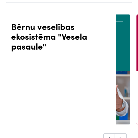
Bērnu veselības
ekosistēma "Vesela
ĀLS
PACIENTA PORTĀLS
pasaule"