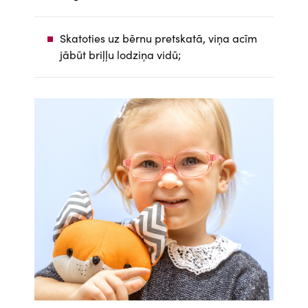
Skatoties uz bērnu pretskatā, viņa acīm
jābūt briļļu lodziņa vidū;
Attēls