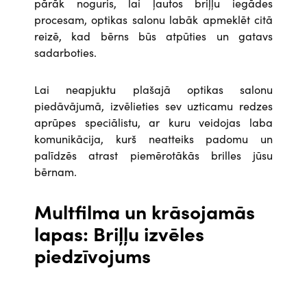
pārāk noguris, lai ļautos briļļu iegādes
procesam, optikas salonu labāk apmeklēt citā
reizē, kad bērns būs atpūties un gatavs
sadarboties.
Lai neapjuktu plašajā optikas salonu
piedāvājumā, izvēlieties sev uzticamu redzes
aprūpes speciālistu, ar kuru veidojas laba
komunikācija, kurš neatteiks padomu un
palīdzēs atrast piemērotākās brilles jūsu
bērnam.
Multfilma un krāsojamās
lapas: Briļļu izvēles
piedzīvojums