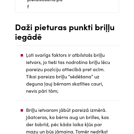
m
f
e
n
Daži pieturas punkti briļļu
t
iegādē
Ļoti svarīgs faktors ir atbilstošs briļļu
ietvars, jo tieši tas nodrošina briļļu lēcu
pareizu pozīciju attiecībā pret acīm.
Tikai pareiza briļļu “sēdēšana” uz
deguna ļauj bērnam skatīties cauri,
nevis pāri tām;
Briļļu ietvaram jābūt pareizā izmērā.
Jāatceras, ka bērns aug un brilles, kas
der šobrīd, pēc kāda laika kļūs par
mazu un būs jāmaina. Tomēr nedrīkst