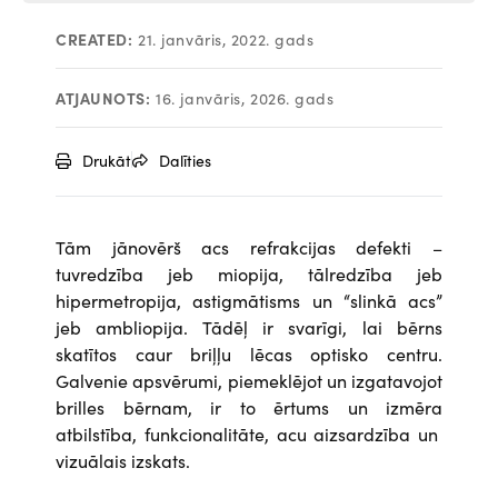
CREATED:
21. janvāris, 2022. gads
ATJAUNOTS:
16. janvāris, 2026. gads
Drukāt
Dalīties
Tām jānovērš acs refrakcijas defekti –
tuvredzība jeb miopija, tālredzība jeb
hipermetropija, astigmātisms un “slinkā acs”
jeb ambliopija. Tādēļ ir svarīgi, lai bērns
skatītos caur briļļu lēcas optisko centru.
Galvenie apsvērumi, piemeklējot un izgatavojot
brilles bērnam, ir to ērtums un izmēra
atbilstība, funkcionalitāte, acu aizsardzība un
vizuālais izskats.