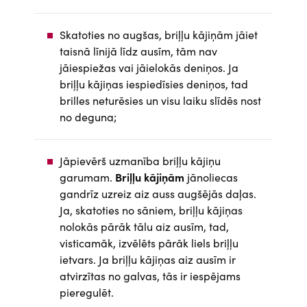
Skatoties no augšas, briļļu kājiņām jāiet
taisnā līnijā līdz ausīm, tām nav
jāiespiežas vai jāielokās deniņos. Ja
briļļu kājiņas iespiedīsies deniņos, tad
brilles neturēsies un visu laiku slīdēs nost
no deguna;
Jāpievērš uzmanība briļļu kājiņu
garumam.
Briļļu kājiņām
jānoliecas
gandrīz uzreiz aiz auss augšējās daļas.
Ja, skatoties no sāniem, briļļu kājiņas
nolokās pārāk tālu aiz ausīm, tad,
visticamāk, izvēlēts pārāk liels briļļu
ietvars. Ja briļļu kājiņas aiz ausīm ir
atvirzītas no galvas, tās ir iespējams
pieregulēt.