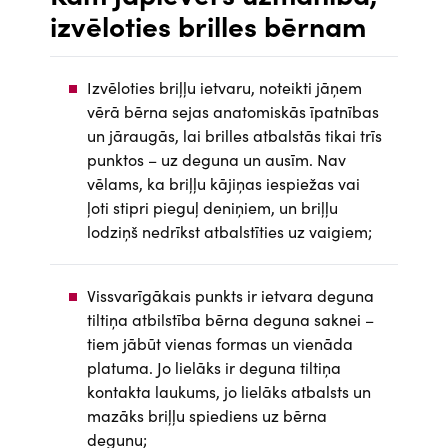
izvēloties brilles bērnam
Izvēloties briļļu ietvaru, noteikti jāņem
vērā bērna sejas anatomiskās īpatnības
un jāraugās, lai brilles atbalstās tikai trīs
punktos – uz deguna un ausīm. Nav
vēlams, ka briļļu kājiņas iespiežas vai
ļoti stipri pieguļ deniņiem, un briļļu
lodziņš nedrīkst atbalstīties uz vaigiem;
Vissvarīgākais punkts ir ietvara deguna
tiltiņa atbilstība bērna deguna saknei –
tiem jābūt vienas formas un vienāda
platuma. Jo lielāks ir deguna tiltiņa
kontakta laukums, jo lielāks atbalsts un
mazāks briļļu spiediens uz bērna
degunu;