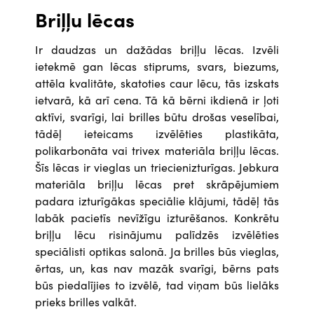
Briļļu lēcas
Ir daudzas un dažādas briļļu lēcas. Izvēli
ietekmē gan lēcas stiprums, svars, biezums,
attēla kvalitāte, skatoties caur lēcu, tās izskats
ietvarā, kā arī cena. Tā kā bērni ikdienā ir ļoti
aktīvi, svarīgi, lai brilles būtu drošas veselībai,
tādēļ ieteicams izvēlēties plastikāta,
polikarbonāta vai trivex materiāla briļļu lēcas.
Šīs lēcas ir vieglas un triecienizturīgas. Jebkura
materiāla briļļu lēcas pret skrāpējumiem
padara izturīgākas speciālie klājumi, tādēļ tās
labāk pacietīs nevīžīgu izturēšanos. Konkrētu
briļļu lēcu risinājumu palīdzēs izvēlēties
speciālisti optikas salonā. Ja brilles būs vieglas,
ērtas, un, kas nav mazāk svarīgi, bērns pats
būs piedalījies to izvēlē, tad viņam būs lielāks
prieks brilles valkāt.