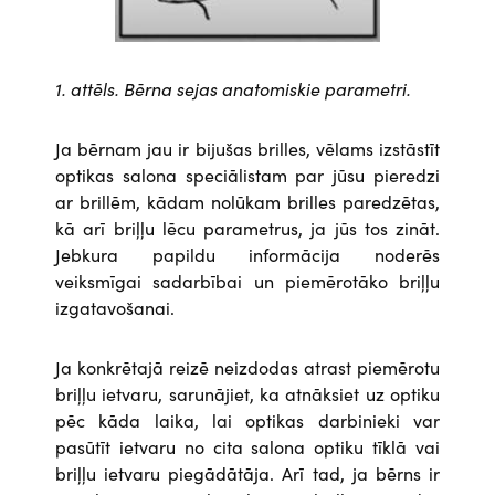
1. attēls. Bērna sejas anatomiskie parametri.
Ja bērnam jau ir bijušas brilles, vēlams izstāstīt
optikas salona speciālistam par jūsu pieredzi
ar brillēm, kādam nolūkam brilles paredzētas,
kā arī briļļu lēcu parametrus, ja jūs tos zināt.
Jebkura papildu informācija noderēs
veiksmīgai sadarbībai un piemērotāko briļļu
izgatavošanai.
Ja konkrētajā reizē neizdodas atrast piemērotu
briļļu ietvaru, sarunājiet, ka atnāksiet uz optiku
pēc kāda laika, lai optikas darbinieki var
pasūtīt ietvaru no cita salona optiku tīklā vai
briļļu ietvaru piegādātāja. Arī tad, ja bērns ir