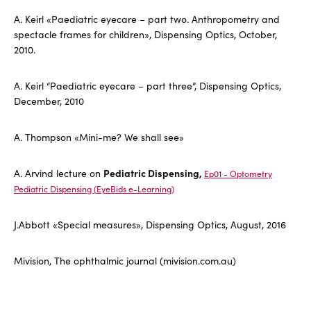
A. Keirl «Paediatric eyecare – part two. Anthropometry and
spectacle frames for children», Dispensing Optics, October,
2010.
A. Keirl “Paediatric eyecare – part three”, Dispensing Optics,
December, 2010
A. Thompson «Mini-me? We shall see»
A. Arvind lecture on
Pediatric Dispensing,
Ep01 - Optometry
Pediatric Dispensing (
EyeBids
e-Learning)
J.Abbott «Special measures», Dispensing Optics, August, 2016
Mivision, The ophthalmic journal (mivision.com.au)