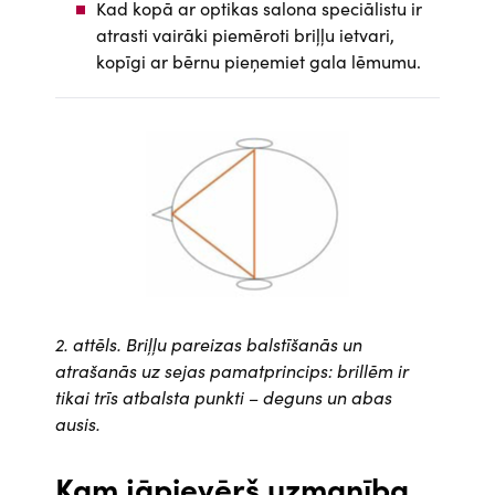
Kad kopā ar optikas salona speciālistu ir
atrasti vairāki piemēroti briļļu ietvari,
kopīgi ar bērnu pieņemiet gala lēmumu.
Attēls
2. attēls. Briļļu pareizas balstīšanās un
atrašanās uz sejas pamatprincips: brillēm ir
tikai trīs atbalsta punkti – deguns un abas
ausis.
Kam jāpievērš uzmanība,