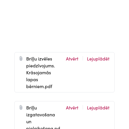
D
Briļļu izvēles
Atvērt
Lejuplādēt
o
piedzīvojums.
c
Krāsojamās
u
lapas
m
bērniem.pdf
e
n
t
D
Briļļu
Atvērt
Lejuplādēt
o
izgatavošana
c
un
u
pielaikošana.pd