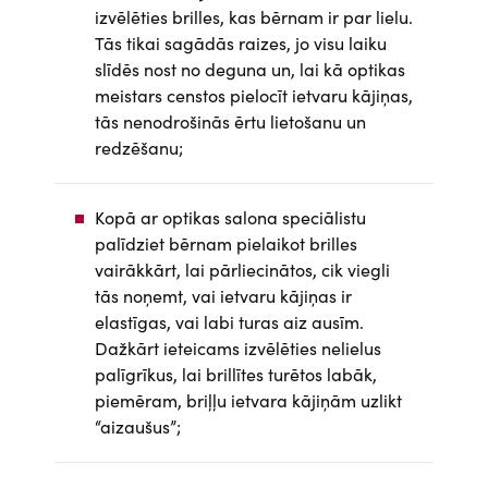
izvēlēties brilles, kas bērnam ir par lielu.
Tās tikai sagādās raizes, jo visu laiku
slīdēs nost no deguna un, lai kā optikas
meistars censtos pielocīt ietvaru kājiņas,
tās nenodrošinās ērtu lietošanu un
redzēšanu;
Kopā ar optikas salona speciālistu
palīdziet bērnam pielaikot brilles
vairākkārt, lai pārliecinātos, cik viegli
tās noņemt, vai ietvaru kājiņas ir
elastīgas, vai labi turas aiz ausīm.
Dažkārt ieteicams izvēlēties nelielus
palīgrīkus, lai brillītes turētos labāk,
piemēram, briļļu ietvara kājiņām uzlikt
“aizaušus”;