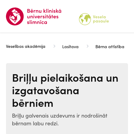
Pārlekt
uz
galveno
saturu
Veselības akadēmija
Lasītava
Bērna attīstība
Briļļu pielaikošana un
izgatavošana
bērniem
Briļļu galvenais uzdevums ir nodrošināt
bērnam labu redzi.