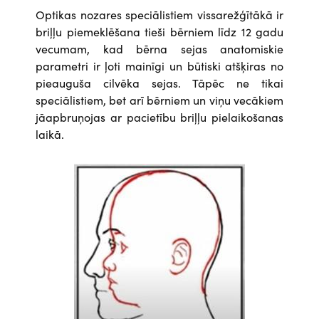
Optikas nozares speciālistiem vissarežģītākā ir
briļļu piemeklēšana tieši bērniem līdz 12 gadu
vecumam, kad bērna sejas anatomiskie
parametri ir ļoti mainīgi un būtiski atšķiras no
pieauguša cilvēka sejas. Tāpēc ne tikai
speciālistiem, bet arī bērniem un viņu vecākiem
jāapbruņojas ar pacietību briļļu pielaikošanas
laikā.
Attēls